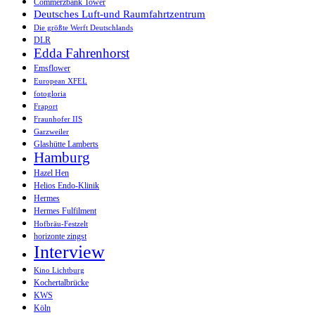
Commerzbank Tower
Deutsches Luft-und Raumfahrtzentrum
Die größte Werft Deutschlands
DLR
Edda Fahrenhorst
Emsflower
European XFEL
fotogloria
Fraport
Fraunhofer IIS
Garzweiler
Glashütte Lamberts
Hamburg
Hazel Hen
Helios Endo-Klinik
Hermes
Hermes Fulfilment
Hofbräu-Festzelt
horizonte zingst
Interview
Kino Lichtburg
Kochertalbrücke
KWS
Köln