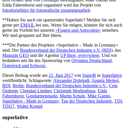
Edda Fahrenhorst und organisiert wird das Projekt von
fotogloria|büro für fotografische zusammenarbeit
.
**Haben Sie auch ein spannendes Superlativ? Melden Sie sich
gerne per
EMAIL
bei uns. Wenn Sie mögen, können Sie sich auch
gerne im Vorfeld bei unseren
»Fragen und Antworten«
umsehen.
Wir sind gespannt auf Ihre Ideen.
***Die Partner des Projektes »Superlative – Made in Germany«
sind: Der
Bundesverband der Deutschen Industrie e.V. (BDI)
, das
Magazin GEO
und die Agentur
UP there, everywhere
. Und wir
bedanken uns für das Sponsoring von
Olympus Deutschland,
Österreich und Schweiz
.
Dieser Beitrag wurde am
21. Juni 2017
von
SuperB
in
Superlative
veröffentlicht. Schlagworte:
Alexander Dobrindt
,
Angela Merkel
,
BDI
,
Berlin
,
Bundesverband der Deutschen Industrie e.V.
,
Cem
Özdemir
,
Christian Lindner
,
Christoph Morlinghaus
,
Edda
Fahrenhorst
,
Gendarmenmarkt
,
Martin Schulz
,
Mike Gamio
,
Superlative - Made in Germany
,
Tag der Deutschen Industrie
,
TDI
,
TDI17
,
Walter Kempf
.
superlative