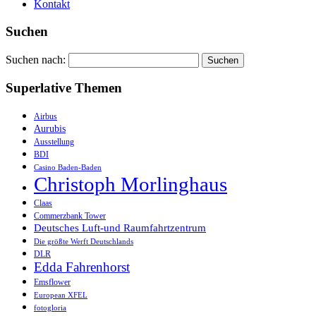
Kontakt
Suchen
Suchen nach:
Superlative Themen
Airbus
Aurubis
Ausstellung
BDI
Casino Baden-Baden
Christoph Morlinghaus
Claas
Commerzbank Tower
Deutsches Luft-und Raumfahrtzentrum
Die größte Werft Deutschlands
DLR
Edda Fahrenhorst
Emsflower
European XFEL
fotogloria