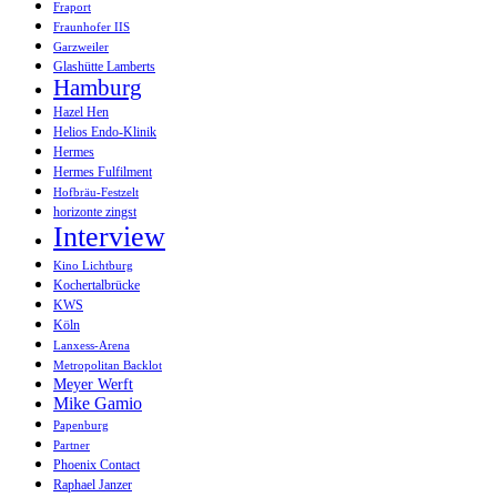
Fraport
Fraunhofer IIS
Garzweiler
Glashütte Lamberts
Hamburg
Hazel Hen
Helios Endo-Klinik
Hermes
Hermes Fulfilment
Hofbräu-Festzelt
horizonte zingst
Interview
Kino Lichtburg
Kochertalbrücke
KWS
Köln
Lanxess-Arena
Metropolitan Backlot
Meyer Werft
Mike Gamio
Papenburg
Partner
Phoenix Contact
Raphael Janzer