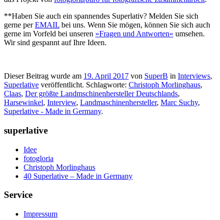
**Haben Sie auch ein spannendes Superlativ? Melden Sie sich
gerne per
EMAIL
bei uns. Wenn Sie mögen, können Sie sich auch
gerne im Vorfeld bei unseren
»Fragen und Antworten«
umsehen.
Wir sind gespannt auf Ihre Ideen.
Dieser Beitrag wurde am
19. April 2017
von
SuperB
in
Interviews
,
Superlative
veröffentlicht. Schlagworte:
Christoph Morlinghaus
,
Claas
,
Der größte Landmschinenhersteller Deutschlands
,
Harsewinkel
,
Interview
,
Landmaschinenhersteller
,
Marc Suchy
,
Superlative - Made in Germany
.
superlative
Idee
fotogloria
Christoph Morlinghaus
40 Superlative – Made in Germany
Service
Impressum