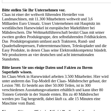
Bitte stellen Sie Ihr Unternehmen vor.
Claas ist einer der weltweit führenden Hersteller von
Landmaschinen, mit 11.300 Mitarbeitern weltweit und 3,6
Milliarden Euro Umsatz. Unser Unternehmen mit Hauptsitz im
westfälischen Harsewinkel ist europäischer Marktführer bei
Mähdreschern. Die Weltmarktführerschaft besitzt Claas mit seiner
zweiten großen Produktgruppe, den selbstfahrenden Feldhäckslern.
Das Produktprogramm umfasst auch Traktoren, Rund- und
Quaderballenpressen, Futtererntemaschinen, Teleskoplader und die
Easy Produkte, in denen Claas seine Elektronikkompetenz bündelt.
Wir produzieren an vier deutschen und acht internationalen
Standorten.
Bitte lassen Sie uns einige Daten und Fakten zu Ihrem
Superlativ wissen.
Im Claas-Werk in Harsewinkel arbeiten 3.500 Mitarbeiter. Hier wird
unter anderem das Top-Modell der Claas- Mähdrescher gebaut, der
Lexion 780. Er besteht aus über 50.000 Teilen, ist in 300
verschiedenen Ausstattungsvatianten erhältlich und kann über 80
Tonnen Getreide in der Stunde ernten. Bis zu 40 Mähdrescher
werden pro Tag hergestellt, dabei läuft ca. alle 15 Minuten eine
Maschine vom Band.