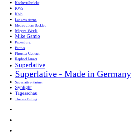
Kochertalbrücke
KWS
Köln
Lanxess-Arena
Metropolitan Backlot
Meyer Werft
Mike Gamio
Papenburg
Partner
Phoenix Contact
Raphael Janzer
Superlative
Superlative - Made in Germany
Superlative-Partner
Synlight
Tagesschau
Therme Erding