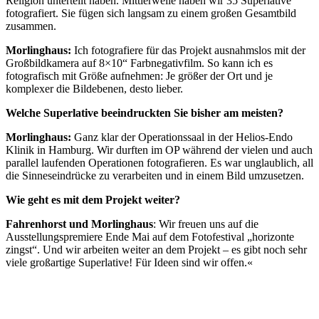
Religion unterteilt haben. Mittlerweile haben wir 35 Superlative
fotografiert. Sie fügen sich langsam zu einem großen Gesamtbild
zusammen.
Morlinghaus:
Ich fotografiere für das Projekt ausnahmslos mit der
Großbildkamera auf 8×10“ Farbnegativfilm. So kann ich es
fotografisch mit Größe aufnehmen: Je größer der Ort und je
komplexer die Bildebenen, desto lieber.
Welche Superlative beeindruckten Sie bisher am meisten?
Morlinghaus:
Ganz klar der Operationssaal in der Helios-Endo
Klinik in Hamburg. Wir durften im OP während der vielen und auch
parallel laufenden Operationen fotografieren. Es war unglaublich, all
die Sinneseindrücke zu verarbeiten und in einem Bild umzusetzen.
Wie geht es mit dem Projekt weiter?
Fahrenhorst und Morlinghaus
: Wir freuen uns auf die
Ausstellungspremiere Ende Mai auf dem Fotofestival „horizonte
zingst“. Und wir arbeiten weiter an dem Projekt – es gibt noch sehr
viele großartige Superlative! Für Ideen sind wir offen.«