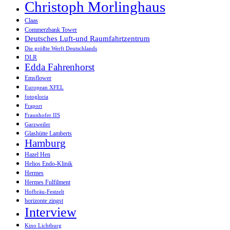
Christoph Morlinghaus
Claas
Commerzbank Tower
Deutsches Luft-und Raumfahrtzentrum
Die größte Werft Deutschlands
DLR
Edda Fahrenhorst
Emsflower
European XFEL
fotogloria
Fraport
Fraunhofer IIS
Garzweiler
Glashütte Lamberts
Hamburg
Hazel Hen
Helios Endo-Klinik
Hermes
Hermes Fulfilment
Hofbräu-Festzelt
horizonte zingst
Interview
Kino Lichtburg