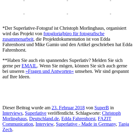
*Der Superlative-Fotograf ist Christoph Morlinghaus, organisiert
wird das Projekt von
fotogloria|büro für fotografische
zusammenarbeit
, die Projektdokumentation ist von Edda
Fahrenhorst und Mike Gamio und den Artikel geschrieben hat Edda
Fahrenhorst.
**Haben Sie auch ein spannendes Superlativ? Melden Sie sich
gerne per
EMAIL
. Wenn Sie mögen, können Sie sich auch gerne
bei unseren
»Fragen und Antworten«
umsehen. Wir sind gespannt
auf Ihre Ideen.
Dieser Beitrag wurde am
23. Februar 2018
von
SuperB
in
Interviews
,
Superlative
veröffentlicht. Schlagworte:
Christoph
Morlinghaus
,
Deutschland.de
,
Edda Fahrenhorst
,
FAZIT
Communication
,
Interview
,
Superlative - Made in Germany
,
Tanja
Zech
.