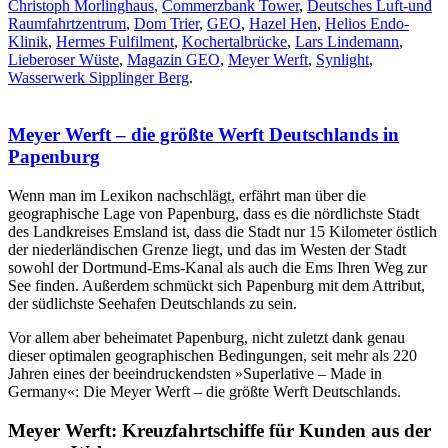
Christoph Morlinghaus
,
Commerzbank Tower
,
Deutsches Luft-und
Raumfahrtzentrum
,
Dom Trier
,
GEO
,
Hazel Hen
,
Helios Endo-
Klinik
,
Hermes Fulfilment
,
Kochertalbrücke
,
Lars Lindemann
,
Lieberoser Wüste
,
Magazin GEO
,
Meyer Werft
,
Synlight
,
Wasserwerk Sipplinger Berg
.
Meyer Werft – die größte Werft Deutschlands in
Papenburg
Wenn man im Lexikon nachschlägt, erfährt man über die
geographische Lage von Papenburg, dass es die nördlichste Stadt
des Landkreises Emsland ist, dass die Stadt nur 15 Kilometer östlich
der niederländischen Grenze liegt, und das im Westen der Stadt
sowohl der Dortmund-Ems-Kanal als auch die Ems Ihren Weg zur
See finden. Außerdem schmückt sich Papenburg mit dem Attribut,
der südlichste Seehafen Deutschlands zu sein.
Vor allem aber beheimatet Papenburg, nicht zuletzt dank genau
dieser optimalen geographischen Bedingungen, seit mehr als 220
Jahren eines der beeindruckendsten »Superlative – Made in
Germany«: Die Meyer Werft – die größte Werft Deutschlands.
Meyer Werft: Kreuzfahrtschiffe für Kunden aus der