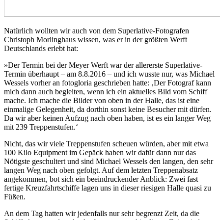
Natürlich wollten wir auch von dem Superlative-Fotografen
Christoph Morlinghaus wissen, was er in der größten Werft
Deutschlands erlebt hat:
»Der Termin bei der Meyer Werft war der allererste Superlative-
Termin überhaupt – am 8.8.2016 – und ich wusste nur, was Michael
Wessels vorher an fotogloria geschrieben hatte: ‚Der Fotograf kann
mich dann auch begleiten, wenn ich ein aktuelles Bild vom Schiff
mache. Ich mache die Bilder von oben in der Halle, das ist eine
einmalige Gelegenheit, da dorthin sonst keine Besucher mit dürfen.
Da wir aber keinen Aufzug nach oben haben, ist es ein langer Weg
mit 239 Treppenstufen.‘
Nicht, das wir viele Treppenstufen scheuen würden, aber mit etwa
100 Kilo Equipment im Gepäck haben wir dafür dann nur das
Nötigste geschultert und sind Michael Wessels den langen, den sehr
langen Weg nach oben gefolgt. Auf dem letzten Treppenabsatz
angekommen, bot sich ein beeindruckender Anblick: Zwei fast
fertige Kreuzfahrtschiffe lagen uns in dieser riesigen Halle quasi zu
Füßen.
An dem Tag hatten wir jedenfalls nur sehr begrenzt Zeit, da die