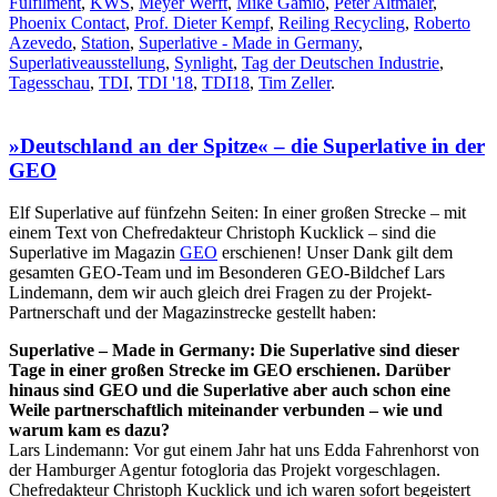
Fulfilment
,
KWS
,
Meyer Werft
,
Mike Gamio
,
Peter Altmaier
,
Phoenix Contact
,
Prof. Dieter Kempf
,
Reiling Recycling
,
Roberto
Azevedo
,
Station
,
Superlative - Made in Germany
,
Superlativeausstellung
,
Synlight
,
Tag der Deutschen Industrie
,
Tagesschau
,
TDI
,
TDI '18
,
TDI18
,
Tim Zeller
.
»Deutschland an der Spitze« – die Superlative in der
GEO
Elf Superlative auf fünfzehn Seiten: In einer großen Strecke – mit
einem Text von Chefredakteur Christoph Kucklick – sind die
Superlative im Magazin
GEO
erschienen! Unser Dank gilt dem
gesamten GEO-Team und im Besonderen GEO-Bildchef Lars
Lindemann, dem wir auch gleich drei Fragen zu der Projekt-
Partnerschaft und der Magazinstrecke gestellt haben:
Superlative – Made in Germany: Die Superlative sind dieser
Tage in einer großen Strecke im GEO erschienen. Darüber
hinaus sind GEO und die Superlative aber auch schon eine
Weile partnerschaftlich miteinander verbunden – wie und
warum kam es dazu?
Lars Lindemann: Vor gut einem Jahr hat uns Edda Fahrenhorst von
der Hamburger Agentur fotogloria das Projekt vorgeschlagen.
Chefredakteur Christoph Kucklick und ich waren sofort begeistert