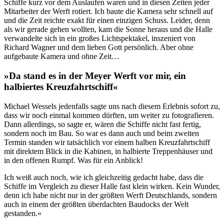
Schiffe kurz vor dem Auslaufen waren und in diesen Zeiten jeder
Mitarbeiter der Werft rotiert. Ich baute die Kamera sehr schnell auf
und die Zeit reichte exakt für einen einzigen Schuss. Leider, denn
als wir gerade gehen wollten, kam die Sonne heraus und die Halle
verwandelte sich in ein großes Lichtspektakel, inszeniert von
Richard Wagner und dem lieben Gott persönlich. Aber ohne
aufgebaute Kamera und ohne Zeit…
»Da stand es in der Meyer Werft vor mir, ein
halbiertes Kreuzfahrtschiff«
Michael Wessels jedenfalls sagte uns nach diesem Erlebnis sofort zu,
dass wir noch einmal kommen dürften, um weiter zu fotografieren.
Dann allerdings, so sagte er, wären die Schiffe nicht fast fertig,
sondern noch im Bau. So war es dann auch und beim zweiten
Termin standen wir tatsächlich vor einem halben Kreuzfahrtschiff
mit direktem Blick in die Kabinen, in halbierte Treppenhäuser und
in den offenen Rumpf. Was für ein Anblick!
Ich weiß auch noch, wie ich gleichzeitig gedacht habe, dass die
Schiffe im Vergleich zu dieser Halle fast klein wirken. Kein Wunder,
denn ich habe nicht nur in der größten Werft Deutschlands, sondern
auch in einem der größten überdachten Baudocks der Welt
gestanden.«