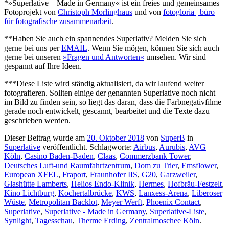
*»Superlative – Made in Germany« ist ein freies und gemeinsames
Fotoprojekt von
Christoph Morlinghaus
und von
fotogloria | büro
für fotografische zusammenarbeit
.
**Haben Sie auch ein spannendes Superlativ? Melden Sie sich
gerne bei uns per
EMAIL
. Wenn Sie mögen, können Sie sich auch
gerne bei unseren
»Fragen und Antworten«
umsehen. Wir sind
gespannt auf Ihre Ideen.
***Diese Liste wird ständig aktualisiert, da wir laufend weiter
fotografieren. Sollten einige der genannten Superlative noch nicht
im Bild zu finden sein, so liegt das daran, dass die Farbnegativfilme
gerade noch entwickelt, gescannt, bearbeitet und die Texte dazu
geschrieben werden.
Dieser Beitrag wurde am
20. Oktober 2018
von
SuperB
in
Superlative
veröffentlicht. Schlagworte:
Airbus
,
Aurubis
,
AVG
Köln
,
Casino Baden-Baden
,
Claas
,
Commerzbank Tower
,
Deutsches Luft-und Raumfahrtzentrum
,
Dom zu Trier
,
Emsflower
,
European XFEL
,
Fraport
,
Fraunhofer IIS
,
G20
,
Garzweiler
,
Glashütte Lamberts
,
Helios Endo-Klinik
,
Hermes
,
Hofbräu-Festzelt
,
Kino Lichtburg
,
Kochertalbrücke
,
KWS
,
Lanxess-Arena
,
Liberoser
Wüste
,
Metropolitan Backlot
,
Meyer Werft
,
Phoenix Contact
,
Superlative
,
Superlative - Made in Germany
,
Superlative-Liste
,
Synlight
,
Tagesschau
,
Therme Erding
,
Zentralmoschee Köln
.