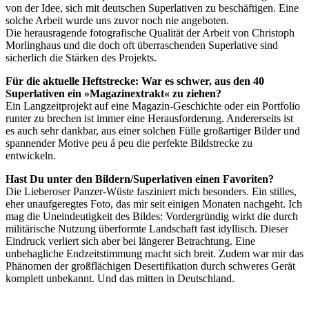
von der Idee, sich mit deutschen Superlativen zu beschäftigen. Eine
solche Arbeit wurde uns zuvor noch nie angeboten.
Die herausragende fotografische Qualität der Arbeit von Christoph
Morlinghaus und die doch oft überraschenden Superlative sind
sicherlich die Stärken des Projekts.
Für die aktuelle Heftstrecke: War es schwer, aus den 40
Superlativen ein »Magazinextrakt« zu ziehen?
Ein Langzeitprojekt auf eine Magazin-Geschichte oder ein Portfolio
runter zu brechen ist immer eine Herausforderung. Andererseits ist
es auch sehr dankbar, aus einer solchen Fülle großartiger Bilder und
spannender Motive peu á peu die perfekte Bildstrecke zu
entwickeln.
Hast Du unter den Bildern/Superlativen einen Favoriten?
Die Lieberoser Panzer-Wüste fasziniert mich besonders. Ein stilles,
eher unaufgeregtes Foto, das mir seit einigen Monaten nachgeht. Ich
mag die Uneindeutigkeit des Bildes: Vordergründig wirkt die durch
militärische Nutzung überformte Landschaft fast idyllisch. Dieser
Eindruck verliert sich aber bei längerer Betrachtung. Eine
unbehagliche Endzeitstimmung macht sich breit. Zudem war mir das
Phänomen der großflächigen Desertifikation durch schweres Gerät
komplett unbekannt. Und das mitten in Deutschland.