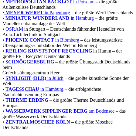
•
METROPOLITAN BACKLOT
in Potsdam
– die größte
Außenkulisse Deutschlands
•
MEYER WERFT
in Papenburg
– die größte Werft Deutschlands
•
MINIATUR WUNDERLAND
in Hamburg
– die größte
Modelleisenbahnanlage der Welt
•
OSRAM
in Stuttgart – Deutschlands führender Hersteller von
Auto-Lichttechnik in Stuttgart
•
PHOENIX CONTACT
in Blomberg
– das leistungsstärkste
Überspannungsschutzlabor der Welt in Blomberg
•
REILING KUNSTSTOFF RECYCLING
in Hamm – der
größte PET-Recycler Deutschlands
•
SCHNÖGGERSBURG
– die größte Übungsstadt Deutschlands
beim
Gefechtsübungszentrum Heer
•
SYNLIGHT
(DLR)
in Jülich
– die größte künstliche Sonne der
Welt
•
TAGESSCHAU
in Hamburg
– die erfolgreichste
Nachrichtensendung Europas
•
THERME
ERDING
– die größte Therme Deutschlands und
Europas
•
WASSERWERK SIPPLINGER BERG
am Bodensee
– das
größte Wasserwerk Deutschlands
•
ZENTRALMOSCHEE KÖLN
– die größte Moschee
Deutschlands