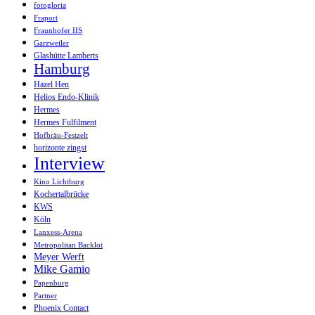
fotogloria
Fraport
Fraunhofer IIS
Garzweiler
Glashütte Lamberts
Hamburg
Hazel Hen
Helios Endo-Klinik
Hermes
Hermes Fulfilment
Hofbräu-Festzelt
horizonte zingst
Interview
Kino Lichtburg
Kochertalbrücke
KWS
Köln
Lanxess-Arena
Metropolitan Backlot
Meyer Werft
Mike Gamio
Papenburg
Partner
Phoenix Contact