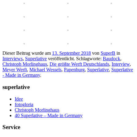
Dieser Beitrag wurde am
13. September 2018
von
SuperB
in
Interviews
,
Superlative
veröffentlicht. Schlagworte:
Baudock
,
Christoph Morlinghaus
,
Die größte Werft Deutschlands
,
Interview
,
Meyer Werft
,
Michael Wessels
,
Papenburg
,
Superlative
,
Superlative
- Made in Germany
.
superlative
Idee
fotogloria
Christoph Morlinghaus
40 Superlative – Made in Germany
Service