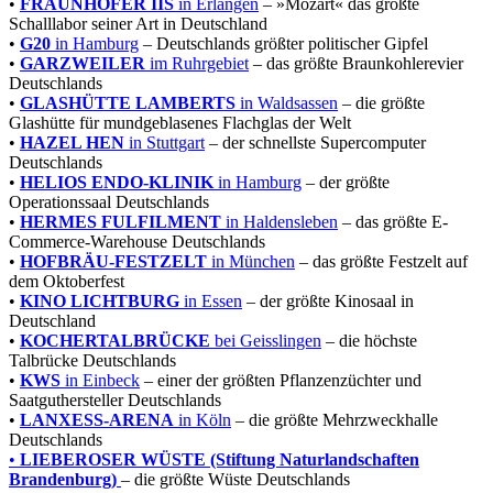
•
FRAUNHOFER IIS
in Erlangen
– »Mozart« das größte
Schalllabor seiner Art in Deutschland
•
G20
in Hamburg
– Deutschlands größter politischer Gipfel
•
GARZWEILER
im Ruhrgebiet
– das größte Braunkohlerevier
Deutschlands
•
GLASH
ÜTTE LAMBERTS
in Waldsassen
– die größte
Glashütte für mundgeblasenes Flachglas der Welt
•
HAZEL HEN
in Stuttgart
– der schnellste Supercomputer
Deutschlands
•
HELIOS ENDO-KLINIK
in Hamburg
– der größte
Operationssaal Deutschlands
•
HERMES
FULFILMENT
in Haldensleben
– das größte E-
Commerce-Warehouse Deutschlands
•
HOFBRÄU-FESTZELT
in München
– das größte Festzelt auf
dem Oktoberfest
•
KINO LICHTBURG
in Essen
– der größte Kinosaal in
Deutschland
•
KOCHERTALBRÜCKE
bei Geisslingen
– die höchste
Talbrücke Deutschlands
•
KWS
in Einbeck
– einer der größten Pflanzenzüchter und
Saatguthersteller Deutschlands
•
LANXESS-ARENA
in Köln
– die größte Mehrzweckhalle
Deutschlands
•
LIEBEROSER WÜSTE (Stiftung Naturlandschaften
Brandenburg)
– die größte Wüste Deutschlands