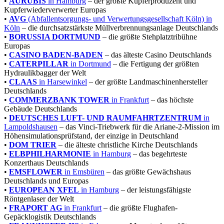
•
AURUBIS
in Hamburg
– der größte Kupferproduzent und
Kupferwiederverwerter Europas
•
AVG
(Abfallentsorgungs- und Verwertungsgesellschaft Köln) in
Köln
– die durchsatzstärkste Müllverbrennungsanlage Deutschlands
•
BORUSSIA DORTMUND
– die größte Stehplatztribühne
Europas
•
CASINO BADEN-BADEN
– das älteste Casino Deutschlands
•
CATERPILLAR
in Dortmund
– die Fertigung der größten
Hydraulikbagger der Welt
•
CLAAS
in Harsewinkel
– der größte Landmaschinenhersteller
Deutschlands
•
COMMERZBANK TOWER
in Frankfurt
– das höchste
Gebäude Deutschlands
•
DEUTSCHES LUFT- UND RAUMFAHRTZENTRUM
in
Lampoldshausen
– das Vinci-Triebwerk für die Ariane-2-Mission im
Höhensimulationsprüfstand, der einzige in Deutschland
•
DOM TRIER
– die älteste christliche Kirche Deutschlands
•
ELBPHILHARMONIE
in Hamburg
– das begehrteste
Konzerthaus Deutschlands
•
EMSFLOWER
in Emsbüren
– das größte Gewächshaus
Deutschlands und Europas
•
EUROPEAN XFEL
in Hamburg
– der leistungsfähigste
Röntgenlaser der Welt
•
FRAPORT
AG
in Frankfurt
– die größte Flughafen-
Gepäcklogistik Deutschlands