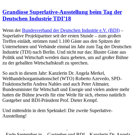
Grandiose Superlative-Ausstellung beim Tag der
Deutschen Industrie TDI’18
Wenn der
Bundesverband der Deutschen Industrie e.V. (BDI)
–
Superlative Projektpartner seit der ersten Stunde – zum großen
Treffen einlädt, strömen rund 1.100 Gäste aus den Spitzen der
Unternehmen und Verbände einmal im Jahr zum Tag der Deutschen
Industrie (TDI) nach Berlin. Und nicht nur das: Illustre Gäste aus
Politik und Wirtschaft werden dazu gebeten, um auf großer Bühne
zu der geballten Wirtschaftskraft zu sprechen.
So auch in diesem Jahr: Kanzlerin Dr. Angela Merkel,
Welthandelsorganisationschef (WTO) Roberto Azevedo, SPD-
Fraktionschefin Andrea Nahles und auch Peter Altmaier,
Bundesminister für Wirtschaft und Energie und vielen andere mehr
hatten die Bühne jeweils für eine Weile für sich, ebenso natürlich
Gastgeber und BDI-Präsident Prof. Dieter Kempf.
Und mittendrin in dem Spektakel: Die zweite Superlative-
Ausstellung!
Ende September in
Gastgeber und BDI-
Kanzlerin Dr. Angela