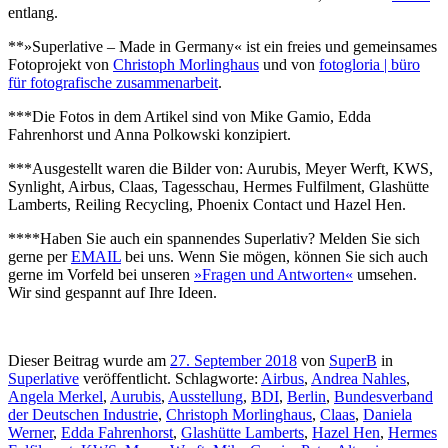
entlang.
**»Superlative – Made in Germany« ist ein freies und gemeinsames
Fotoprojekt von
Christoph Morlinghaus
und von
fotogloria | büro
für fotografische zusammenarbeit
.
***Die Fotos in dem Artikel sind von Mike Gamio, Edda
Fahrenhorst und Anna Polkowski konzipiert.
***Ausgestellt waren die Bilder von: Aurubis, Meyer Werft, KWS,
Synlight, Airbus, Claas, Tagesschau, Hermes Fulfilment, Glashütte
Lamberts, Reiling Recycling, Phoenix Contact und Hazel Hen.
****Haben Sie auch ein spannendes Superlativ? Melden Sie sich
gerne per
EMAIL
bei uns. Wenn Sie mögen, können Sie sich auch
gerne im Vorfeld bei unseren
»Fragen und Antworten«
umsehen.
Wir sind gespannt auf Ihre Ideen.
Dieser Beitrag wurde am
27. September 2018
von
SuperB
in
Superlative
veröffentlicht. Schlagworte:
Airbus
,
Andrea Nahles
,
Angela Merkel
,
Aurubis
,
Ausstellung
,
BDI
,
Berlin
,
Bundesverband
der Deutschen Industrie
,
Christoph Morlinghaus
,
Claas
,
Daniela
Werner
,
Edda Fahrenhorst
,
Glashütte Lamberts
,
Hazel Hen
,
Hermes