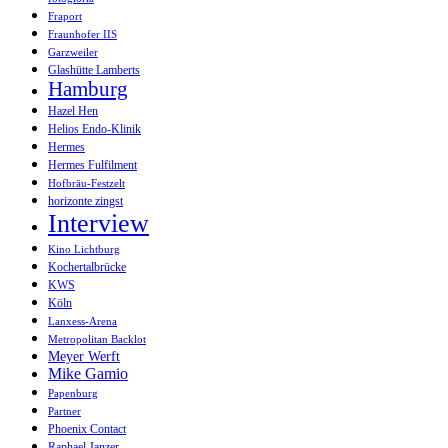
Fraport
Fraunhofer IIS
Garzweiler
Glashütte Lamberts
Hamburg
Hazel Hen
Helios Endo-Klinik
Hermes
Hermes Fulfilment
Hofbräu-Festzelt
horizonte zingst
Interview
Kino Lichtburg
Kochertalbrücke
KWS
Köln
Lanxess-Arena
Metropolitan Backlot
Meyer Werft
Mike Gamio
Papenburg
Partner
Phoenix Contact
Raphael Janzer