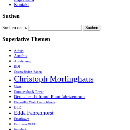
Kontakt
Suchen
Suchen nach:
Superlative Themen
Airbus
Aurubis
Ausstellung
BDI
Casino Baden-Baden
Christoph Morlinghaus
Claas
Commerzbank Tower
Deutsches Luft-und Raumfahrtzentrum
Die größte Werft Deutschlands
DLR
Edda Fahrenhorst
Emsflower
European XFEL
fotogloria