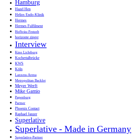
Hamburg
Hazel Hen
Helios Endo-Klinik
Hermes
Hermes Fulfilment
Hofbräu-Festzelt
horizonte zingst
Interview
Kino Lichtburg
Kochertalbrücke
KWS
Köln
Lanxess-Arena
Metropolitan Backlot
Meyer Werft
Mike Gamio
Papenburg
Partner
Phoenix Contact
Raphael Janzer
Superlative
Superlative - Made in Germany
Superlative-Partner