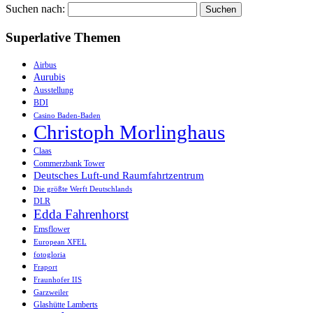
Suchen nach:
Superlative Themen
Airbus
Aurubis
Ausstellung
BDI
Casino Baden-Baden
Christoph Morlinghaus
Claas
Commerzbank Tower
Deutsches Luft-und Raumfahrtzentrum
Die größte Werft Deutschlands
DLR
Edda Fahrenhorst
Emsflower
European XFEL
fotogloria
Fraport
Fraunhofer IIS
Garzweiler
Glashütte Lamberts